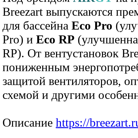
Breezart выпускаются пре
для бассейна
Eco Pro
(улу
Pro) и
Eco RP
(улучшенная
RP). От вентустановок Bre
пониженным энергопотре
защитой вентиляторов, о
схемой и другими особен
Описание
https://breezart.