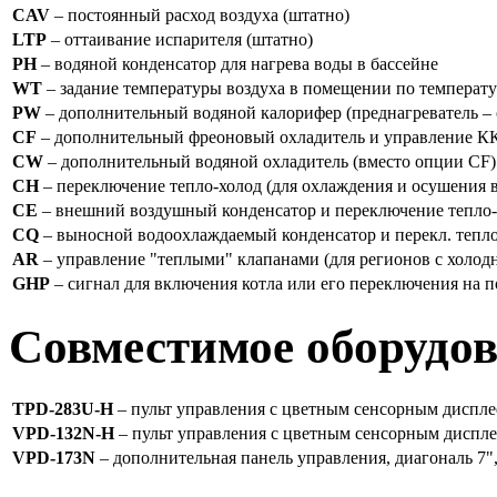
CAV
– постоянный расход воздуха (штатно)
LTP
– оттаивание испарителя (штатно)
PH
– водяной конденсатор для нагрева воды в бассейне
WT
– задание температуры воздуха в помещении по температу
PW
– дополнительный водяной калорифер (преднагреватель – 
CF
– дополнительный фреоновый охладитель и управление К
CW
– дополнительный водяной охладитель (вместо опции CF)
CH
– переключение тепло-холод (для охлаждения и осушения в
CE
– внешний воздушный конденсатор и переключение тепло-
CQ
– выносной водоохлаждаемый конденсатор и перекл. тепло
AR
– управление "теплыми" клапанами (для регионов с холо
GHP
– сигнал для включения котла или его переключения на
Совместимое оборудо
TPD-283U-H
– пульт управления с цветным сенсорным диспле
VPD-132N-H
– пульт управления с цветным сенсорным диспл
VPD-173N
– дополнительная панель управления, диагональ 7",