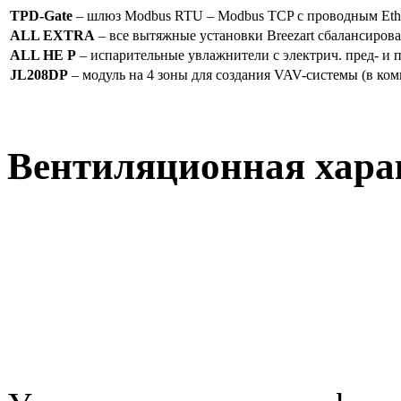
TPD-Gate
– шлюз Modbus RTU – Modbus TCP с проводным Ether
ALL EXTRA
– все вытяжные установки Breezart сбалансиров
ALL HE P
– испарительные увлажнители с электрич. пред- и
JL208DP
– модуль на 4 зоны для создания VAV-системы (в ком
Вентиляционная хара