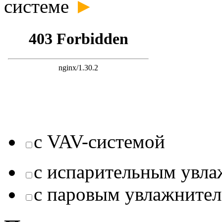
►
системе
с VAV-системой
с испарительным увл
с паровым увлажните