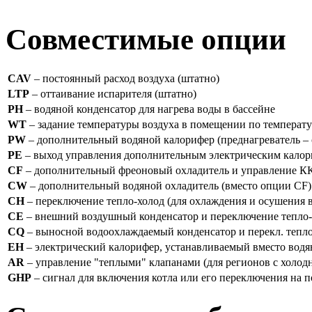
Совместимые опции
CAV
– постоянный расход воздуха (штатно)
LTP
– оттаивание испарителя (штатно)
PH
– водяной конденсатор для нагрева воды в бассейне
WT
– задание температуры воздуха в помещении по температу
PW
– дополнительный водяной калорифер (преднагреватель – 
PE
– выход управления дополнительным электрическим калори
CF
– дополнительный фреоновый охладитель и управление К
CW
– дополнительный водяной охладитель (вместо опции CF)
CH
– переключение тепло-холод (для охлаждения и осушения в
CE
– внешний воздушный конденсатор и переключение тепло-
CQ
– выносной водоохлаждаемый конденсатор и перекл. тепло
EH
– электрический калорифер, устанавливаемый вместо водян
AR
– управление "теплыми" клапанами (для регионов с холо
GHP
– сигнал для включения котла или его переключения на