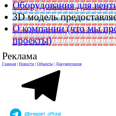
Оборудования для вент
3D модель предоставляе
О компании (что мы пр
проекты)
Реклама
Главная
|
Новости
|
Объекты
|
Документация