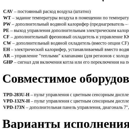
CAV
– постоянный расход воздуха (штатно)
WT
– задание температуры воздуха в помещении по температу
PW
– дополнительный водяной калорифер (преднагреватель – 
PE
– выход управления дополнительным электрическим калори
CF
– дополнительный фреоновый охладитель и управление К
CW
– дополнительный водяной охладитель (вместо опции CF)
EH
– электрический калорифер, устанавливаемый вместо водян
AR
– управление "теплыми" клапанами (для регионов с холо
GHP
– сигнал для включения котла или его переключения на
Совместимое оборудо
TPD-283U-H
– пульт управления с цветным сенсорным диспле
VPD-132N-H
– пульт управления с цветным сенсорным диспл
VPD-173N
– дополнительная панель управления, диагональ 7",
Варианты исполнени