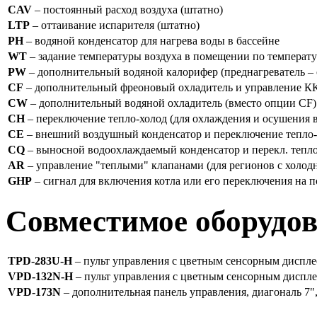
CAV
– постоянный расход воздуха (штатно)
LTP
– оттаивание испарителя (штатно)
PH
– водяной конденсатор для нагрева воды в бассейне
WT
– задание температуры воздуха в помещении по температу
PW
– дополнительный водяной калорифер (преднагреватель – 
CF
– дополнительный фреоновый охладитель и управление К
CW
– дополнительный водяной охладитель (вместо опции CF)
CH
– переключение тепло-холод (для охлаждения и осушения в
CE
– внешний воздушный конденсатор и переключение тепло-
CQ
– выносной водоохлаждаемый конденсатор и перекл. тепло
AR
– управление "теплыми" клапанами (для регионов с холо
GHP
– сигнал для включения котла или его переключения на
Совместимое оборудо
TPD-283U-H
– пульт управления с цветным сенсорным диспле
VPD-132N-H
– пульт управления с цветным сенсорным диспл
VPD-173N
– дополнительная панель управления, диагональ 7",