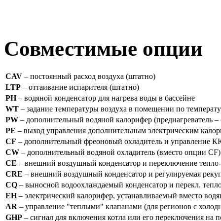
Совместимые опции
CAV
– постоянный расход воздуха (штатно)
LTP
– оттаивание испарителя (штатно)
PH
– водяной конденсатор для нагрева воды в бассейне
WT
– задание температуры воздуха в помещении по температу
PW
– дополнительный водяной калорифер (преднагреватель – 
PE
– выход управления дополнительным электрическим калори
CF
– дополнительный фреоновый охладитель и управление К
CW
– дополнительный водяной охладитель (вместо опции CF)
CE
– внешний воздушный конденсатор и переключение тепло-
CRE
– внешний воздушный конденсатор и регулируемая рекуп
CQ
– выносной водоохлаждаемый конденсатор и перекл. тепло
EH
– электрический калорифер, устанавливаемый вместо водян
AR
– управление "теплыми" клапанами (для регионов с холо
GHP
– сигнал для включения котла или его переключения на