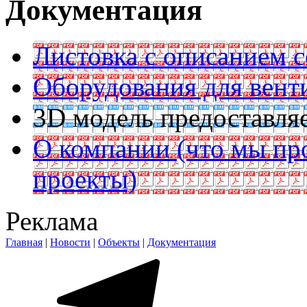
Документация
Листовка с описанием 
Оборудования для вент
3D модель предоставляе
О компании (что мы пр
проекты)
Реклама
Главная
|
Новости
|
Объекты
|
Документация