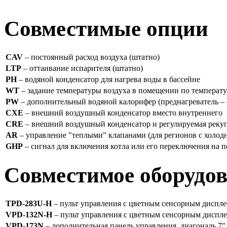
Совместимые опции
CAV
– постоянный расход воздуха (штатно)
LTP
– оттаивание испарителя (штатно)
PH
– водяной конденсатор для нагрева воды в бассейне
WT
– задание температуры воздуха в помещении по температу
PW
– дополнительный водяной калорифер (преднагреватель – 
CXE
– внешний воздушный конденсатор вместо внутреннего
CRE
– внешний воздушный конденсатор и регулируемая рекуп
AR
– управление "теплыми" клапанами (для регионов с холо
GHP
– сигнал для включения котла или его переключения на
Совместимое оборудо
TPD-283U-H
– пульт управления с цветным сенсорным диспле
VPD-132N-H
– пульт управления с цветным сенсорным диспл
VPD-173N
– дополнительная панель управления, диагональ 7",