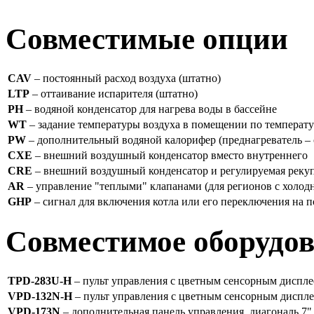
Совместимые опции
CAV
– постоянный расход воздуха (штатно)
LTP
– оттаивание испарителя (штатно)
PH
– водяной конденсатор для нагрева воды в бассейне
WT
– задание температуры воздуха в помещении по температу
PW
– дополнительный водяной калорифер (преднагреватель – 
CXE
– внешний воздушный конденсатор вместо внутреннего
CRE
– внешний воздушный конденсатор и регулируемая рекуп
AR
– управление "теплыми" клапанами (для регионов с холо
GHP
– сигнал для включения котла или его переключения на
Совместимое оборудо
TPD-283U-H
– пульт управления с цветным сенсорным диспле
VPD-132N-H
– пульт управления с цветным сенсорным диспл
VPD-173N
– дополнительная панель управления, диагональ 7",