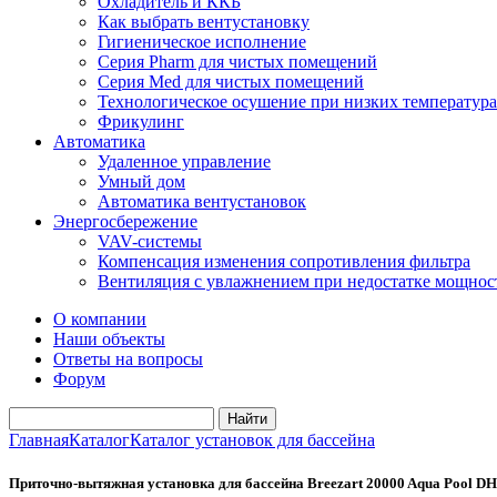
Охладитель и ККБ
Как выбрать вентустановку
Гигиеническое исполнение
Серия Pharm для чистых помещений
Серия Med для чистых помещений
Технологическое осушение при низких температура
Фрикулинг
Автоматика
Удаленное управление
Умный дом
Автоматика вентустановок
Энергосбережение
VAV-системы
Компенсация изменения сопротивления фильтра
Вентиляция с увлажнением при недостатке мощнос
О компании
Наши объекты
Ответы на вопросы
Форум
Главная
Каталог
Каталог установок для бассейна
Приточно-вытяжная установка для бассейна Breezart 20000 Aqua Pool DH