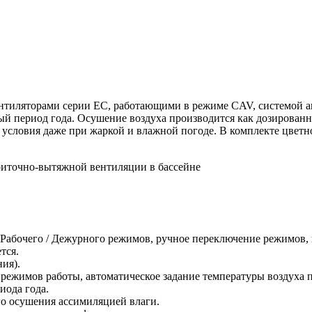
нтиляторами серии EC, работающими в режиме CAV, системой ав
й период года. Осушение воздуха производится как дозированн
 условия даже при жаркой и влажной погоде. В комплекте цвет
 Рабочего / Дежурного режимов, ручное переключение режимов
тся.
ия).
 режимов работы, автоматическое задание температуры воздуха п
иода года.
го осушения ассимиляцией влаги.