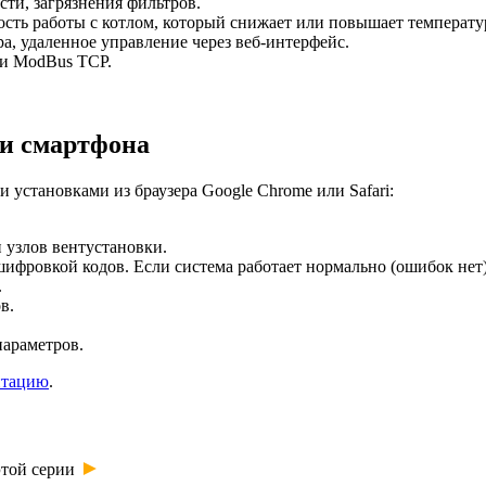
ти, загрязнения фильтров.
сть работы с котлом, который снижает или повышает температу
а, удаленное управление через веб-интерфейс.
и ModBus TCP.
ли смартфона
установками из браузера Google Chrome или Safari:
 узлов вентустановки.
сшифровкой кодов. Если система работает нормально (ошибок н
.
в.
параметров.
нтацию
.
►
этой серии