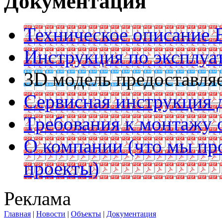
Документация
Техническое описание B
Инструкция по эксплуат
3D модель предоставляе
Сервисная инструкция д
Требования к монтажу 
О компании (что мы пр
проекты)
Реклама
Главная
|
Новости
|
Объекты
|
Документация