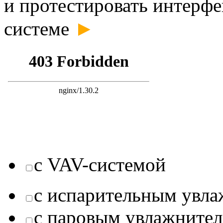
и протестировать интерфе
►
системе
с VAV-системой
с испарительным увл
с паровым увлажните