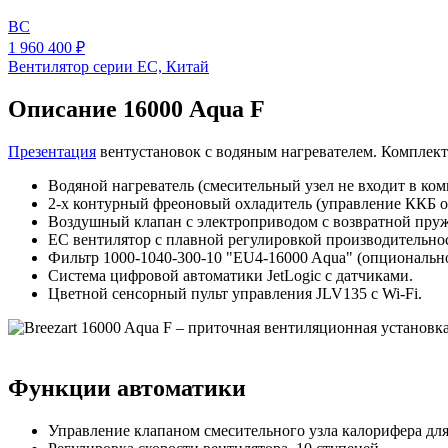
BC
1 960 400 ₽
Вентилятор серии EC, Китай
Описание 16000 Aqua F
Презентация
вентустановок с водяным нагревателем. Комплект
Водяной нагреватель (смесительный узел не входит в ком
2-x контурный фреоновый охладитель (управление ККБ о
Воздушный клапан с электроприводом с возвратной пру
EC вентилятор с плавной регулировкой производительнос
Фильтр 1000-1040-300-10 "EU4-16000 Aqua" (опциональн
Система цифровой автоматики JetLogic с датчиками.
Цветной сенсорный пульт управления JLV135 c Wi-Fi.
Функции автоматики
Управление клапаном смесительного узла калорифера для