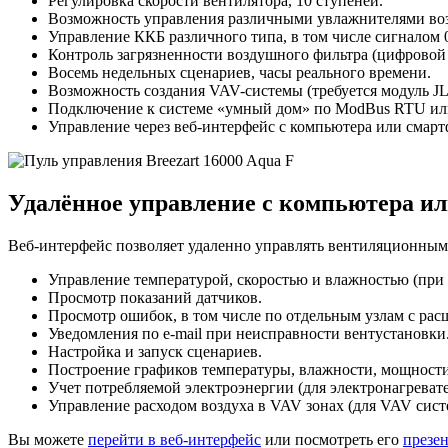
Регулировка скорости вентилятора, 10 ступеней.
Возможность управления различными увлажнителями возд
Управление ККБ различного типа, в том числе сигналом 
Контроль загрязненности воздушного фильтра (цифровой 
Восемь недельных сценариев, часы реального времени.
Возможность создания VAV-системы (требуется модуль J
Подключение к системе «умный дом» по ModBus RTU ил
Управление через веб-интерфейс с компьютера или смарт
Удалённое управление с компьютера и
Веб-интерфейс позволяет удаленно управлять вентиляционными 
Управление температурой, скоростью и влажностью (при
Просмотр показаний датчиков.
Просмотр ошибок, в том числе по отдельным узлам с ра
Уведомления
по e-mail
при неисправности вентустановки
Настройка и запуск сценариев.
Построение графиков температуры, влажности, мощности 
Учет потребляемой электроэнергии (для электронагревате
Управление расходом воздуха в VAV зонах (для VAV сист
Вы можете
перейти в веб-интерфейс
или посмотреть его
презе