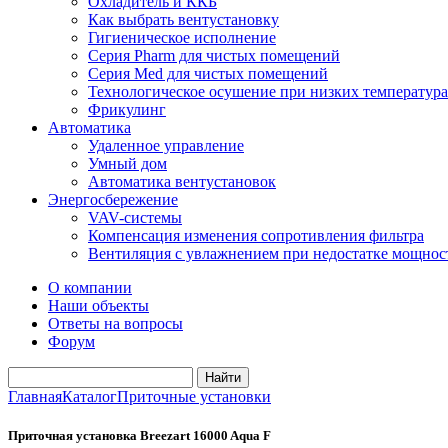
Охладитель и ККБ
Как выбрать вентустановку
Гигиеническое исполнение
Серия Pharm для чистых помещений
Серия Med для чистых помещений
Технологическое осушение при низких температура
Фрикулинг
Автоматика
Удаленное управление
Умный дом
Автоматика вентустановок
Энергосбережение
VAV-системы
Компенсация изменения сопротивления фильтра
Вентиляция с увлажнением при недостатке мощнос
О компании
Наши объекты
Ответы на вопросы
Форум
Главная
Каталог
Приточные установки
Приточная установка Breezart 16000 Aqua F