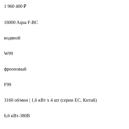
1 960 400 ₽
16000 Aqua F-BC
водяной
W99
фреоновый
F99
3160 об/мин | 1,6 кВт x 4 шт (серии EC, Китай)
6,6 кВт-380В