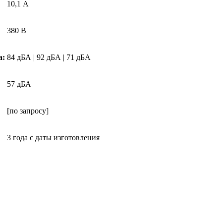
10,1 А
380 В
а:
84 дБА | 92 дБА | 71 дБА
57 дБА
[по запросу]
3 года с даты изготовления