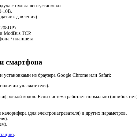
уха с пульта вентустановки.
0-10В.
датчик давления).
L208DP).
и ModBus TCP.
фона / планшета.
ли смартфона
установками из браузера Google Chrome или Safari:
 наличии увлажнителя).
сшифровкой кодов. Если система работает нормально (ошибок н
.
калорифера (для электронагревателя) и других параметров.
ля).
ем).
нтацию
.