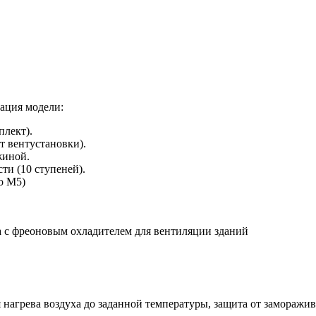
ация модели:
плект).
т вентустановки).
жиной.
ти (10 ступеней).
о M5)
 нагрева воздуха до заданной температуры, защита от заморажив