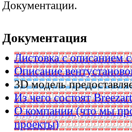
Документации.
Документация
Листовка с описанием 
Описание вентустаново
3D модель предоставляе
Из чего состоят Breezar
О компании (что мы пр
проекты)