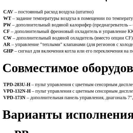
CAV
– постоянный расход воздуха (штатно)
WT
– задание температуры воздуха в помещении по температу
PW
– дополнительный водяной калорифер (преднагреватель – 
CF
– дополнительный фреоновый охладитель и управление К
CW
– дополнительный водяной охладитель (вместо опции CF)
AR
– управление "теплыми" клапанами (для регионов с холо
GHP
– сигнал для включения котла или его переключения на
Совместимое оборудо
TPD-283U-H
– пульт управления с цветным сенсорным диспле
VPD-132N-H
– пульт управления с цветным сенсорным диспл
VPD-173N
– дополнительная панель управления, диагональ 7",
Варианты исполнени