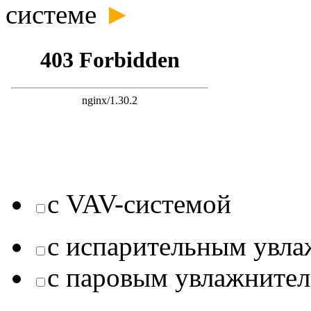
►
системе
с VAV-системой
с испарительным увл
с паровым увлажните