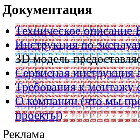
Документация
Техническое описание B
Инструкция по эксплуат
3D модель предоставляе
Сервисная инструкция д
Требования к монтажу 
О компании (что мы пр
проекты)
Реклама