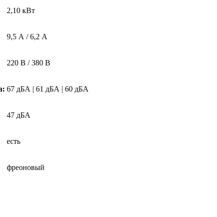
2,10 кВт
9,5 А / 6,2 А
220 В / 380 В
а:
67 дБА | 61 дБА | 60 дБА
47 дБА
есть
фреоновый