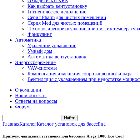
Охладитель и ККБ
Как выбрать вентустановку
Гигиеническое исполнение
Серия Pharm для чистых помещений
Серия Med для чистых помещений
Технологическое осушение при низких температура
Фрикулинг
Автоматика
Удаленное управление
Умный дом
Автоматика вентустановок
Энергосбережение
VAV-системы
Компенсация изменения сопротивления фильтра
Вентиляция с увлажнением при недостатке мощнос
О компании
Наши объекты
Ответы на вопросы
Форум
Главная
Каталог
Каталог установок для бассейна
Приточно-вытяжная установка для бассейна Airgy 1000 Eco Cool