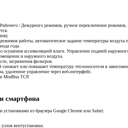
 Рабочего / Дежурного режимов, ручное переключение режимов
тся.
ия).
 режимов работы, автоматическое задание температуры воздуха 
иода года.
о осушения ассимиляцией влаги. Управление подачей наружного
помещении и наружного воздуха.
ти, загрязнения фильтров.
 снижает или повышает температуру теплоносителя в зависимо
а, удаленное управление через веб-интерфейс.
и ModBus TCP.
ли смартфона
установками из браузера Google Chrome или Safari:
 узлов вентустановки.