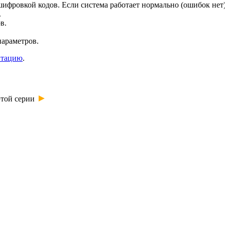
сшифровкой кодов. Если система работает нормально (ошибок н
.
в.
параметров.
нтацию
.
►
этой серии