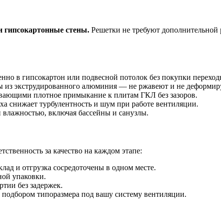
и гипсокартонные стены.
Решетки не требуют дополнительной р
енно в гипсокартон или подвесной потолок без покупки переход
из экструдированного алюминия — не ржавеют и не деформиру
ающими плотное примыкание к плитам ГКЛ без зазоров.
ха снижает турбулентность и шум при работе вентиляции.
влажностью, включая бассейны и санузлы.
тственность за качество на каждом этапе:
лад и отгрузка сосредоточены в одном месте.
ной упаковки.
тии без задержек.
подбором типоразмера под вашу систему вентиляции.