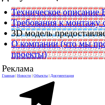
Техническое описание B
Требования к монтажу 
3D модель предоставляе
О компании (что мы пр
проекты)
Реклама
Главная
|
Новости
|
Объекты
|
Документация